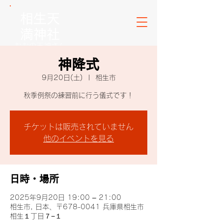
​相生天
満神社
​おおの天神さん
神降式
9月20日(土)
  |  
相生市
秋季例祭の練習前に行う儀式です！
チケットは販売されていません
他のイベントを見る
日時・場所
2025年9月20日 19:00 – 21:00
相生市, 日本、〒678-0041 兵庫県相生市
相生１丁目７−１