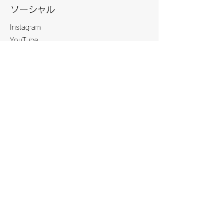
ソーシャル
Instagram
YouTube
お問い合わせ
お問い合わせ、ご意見、ご質問はこちらまで
お電話ください:
090-2018-0230
(天満神社)
お問い合わせ
プライバシーポリシー
Cookie（クッキー）ポリシー